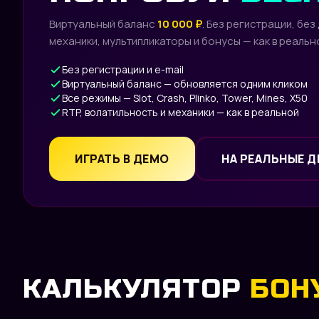
Виртуальный баланс
10 000 ₽
. Без регистрации, без
механики, мультипликаторы и бонусы — как в реально
Без регистрации и e-mail
Виртуальный баланс — обновляется одним кликом
Все режимы — Slot, Crash, Plinko, Tower, Mines, X50
RTP, волатильность и механики — как в реальной
ИГРАТЬ В ДЕМО
НА РЕАЛЬНЫЕ Д
КАЛЬКУЛЯТОР
БОН