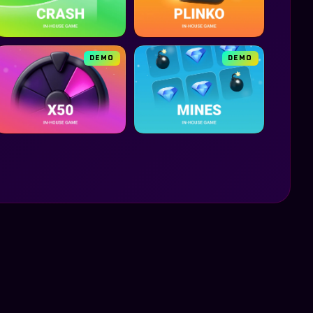
DEMO
DEMO