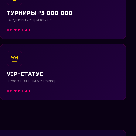
ТУРНИРЫ ₽5 000 000
Ежедневные призовые
ПЕРЕЙТИ
VIP-СТАТУС
Персональный менеджер
ПЕРЕЙТИ