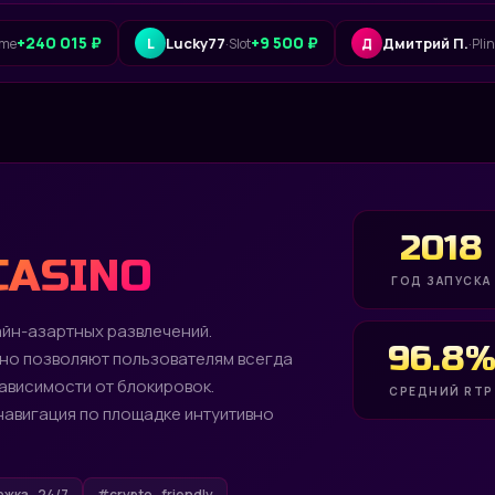
15 ₽
+9 500 ₽
+67 32
Lucky77
Дмитрий П.
L
·
Slot
Д
·
Plinko
2018
CASINO
ГОД ЗАПУСКА
айн-азартных развлечений.
96.8
ино позволяют пользователям всегда
ависимости от блокировок.
СРЕДНИЙ RTP
навигация по площадке интуитивно
ржка_24/7
#crypto_friendly