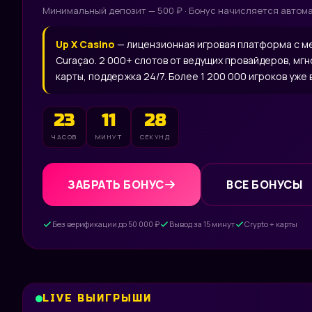
Минимальный депозит — 500 ₽ · Бонус начисляется автом
Up X Casino
— лицензионная игровая платформа с 
Curaçao. 2 000+ слотов от ведущих провайдеров, мгн
карты, поддержка 24/7. Более 1 200 000 игроков уже 
23
11
26
ЧАСОВ
МИНУТ
СЕКУНД
ЗАБРАТЬ БОНУС
ВСЕ БОНУСЫ
Без верификации до 50 000 ₽
Вывод за 15 минут
Crypto + карты
LIVE ВЫИГРЫШИ