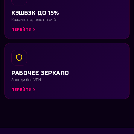
КЭШБЭК ДО 15%
Каждую неделю на счёт
ПЕРЕЙТИ
РАБОЧЕЕ ЗЕРКАЛО
Заходи без VPN
ПЕРЕЙТИ