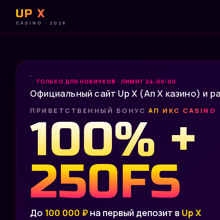
UP X
CASINO · 2026
ТОЛЬКО ДЛЯ НОВИЧКОВ · ЛИМИТ 24:00:00
Официальный сайт Up X (Ап Х казино) и р
ПРИВЕТСТВЕННЫЙ БОНУС
АП ИКС CASINO
100% +
250FS
До
100 000 ₽
на первый депозит в
Up X