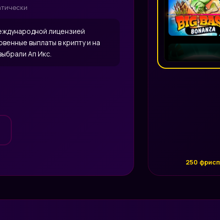
атически
международной лицензией
овенные выплаты в крипту и на
выбрали Ап Икс.
250 фрис