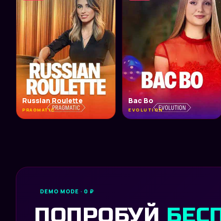
U
Russian Roulette
Bac Bo
PRAGMATIC
EVOLUTION
DEMO MODE · 0 ₽
ПОПРОБУЙ
БЕС