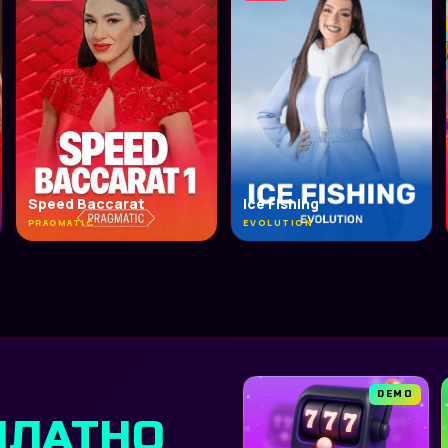
P
Speed Baccarat
Ice Fishing
PRAGMATIC
EVOLUTION
DEMO
ПЛАТНО