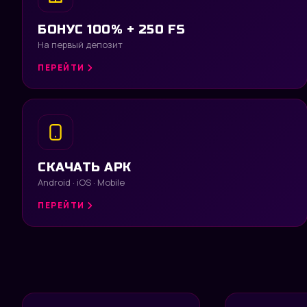
БОНУС 100% + 250 FS
На первый депозит
ПЕРЕЙТИ
СКАЧАТЬ APK
Android · iOS · Mobile
ПЕРЕЙТИ